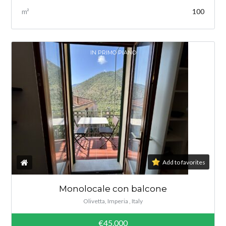
m²
100
IN PRIMO PIANO
Add to favorites
Monolocale con balcone
Olivetta, Imperia , Italy
€45.000