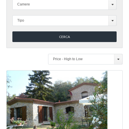
Camere
Tipo
Log in
Don't have an account?
Create your
account,
it takes less than a minute.
Username
Price - High to Low
Password
Lost your password?