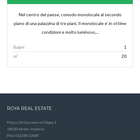
Nel centro del paese, comodo monolocale al secondo
piano di una palazzina di tre piani. Il monolocale e’ in ottime
condizioni e molto luminoso,...
Bagni
1
m²
20
ROYA REAL ESTATE
Piazza SS Giacomo e Filippo 1
18030 Airole · Imperia
P.Iva 01228510085