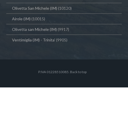
Olivetta San Michele (IM)
(10120)
Airole (IM)
(10015)
Olivetta san Michele (IM)
(9917)
Ventimiglia (IM) - Trinita'
(9905)
P.IVA 01228510085.
Back to top